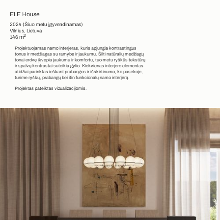
ELE House
2024
(Šiuo metu įgyvendinamas)
Vilnius, Lietuva
2
m
146
Projektuojamas namo interjeras, kuris apjungia kontrastingus
tonus ir medžiagas su ramybe ir jaukumu. Šilti natūralių medžiagų
tonai erdvę įkvepia jaukumu ir komfortu, tuo metu ryškūs tekstūrų
ir spalvų kontrastai suteikia gylio. Kiekvienas interjero elementas
atidžiai parinktas ieškant prabangos ir išskirtinumo, ko pasekoje,
turime ryškų, prabangų bei itin funkcionalų namo interjerą.
Projektas pateiktas vizualizacijomis.